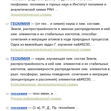
геофизики, геохимии и горных наук и Институт геохимии и
аналитической химии РАН …
Энциклопедический словарь
ГЕОХИМИЯ
— (от гео... и химия) наука о хим. составе
57
Земли, распространённости и законах распределения в ней
хим. элементов и их стабильных изотопов, способах
сочетания и миграции атомов в ходе природных процессов.
Одна из важнейших задач Г. изучение на&#8230; …
Большой энциклопедический политехнический словарь
ГЕОХИМИЯ
— наука, изучающая хим. состав Земли,
58
распространённость в ней хим. элементов и их стабильных
изотопов, закономерности распределения хим. элементов в
разл. геосферах, законы поведения, сочетания и миграции
(концентрации и рассеяния) элементов в&#8230; …
Естествознание. Энциклопедический словарь
геохимия
— геох имия, и …
59
Русский орфографический словарь
геохимия
— (1 ж), Р., Д., Пр. геохи/мии …
60