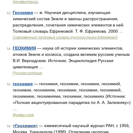
документации
Геохимия
— ж. Научная дисциплина, изучающая
53
химический состав Земли и законы распространения,
распределения, сочетания химических элементов в ней.
Толковый словарь Ефремовой. Т. Ф. Ефремова. 2000 …
Современный толковый словарь русского языка Ефремовой
ГЕОХИМИЯ
— наука об истории химических элементов,
54
атомов Земли и космоса, создана великим русским ученым
В.И. Вернадским. Источник: Энциклопедия Русская
цивилизация …
Русская история
геохимия
— геохимия, геохимии, геохимии, геохимий,
55
геохимии, геохимиям, геохимию, геохимии, геохимией,
геохимиею, геохимиями, геохимии, геохимиях (Источник:
«Полная акцентуированная парадигма по А. А. Зализняку»)
…
Формы слов
«Геохимия»
— ежемесячный научный журнал РАН, с 1956,
56
Москва. Учредители (1998) Отделение геологии,